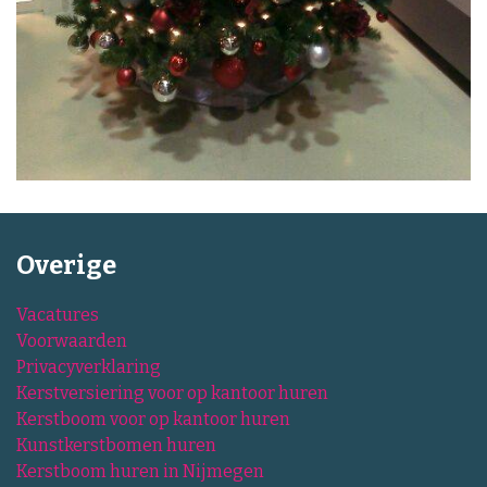
Overige
Vacatures
Voorwaarden
Privacyverklaring
Kerstversiering voor op kantoor huren
Kerstboom voor op kantoor huren
Kunstkerstbomen huren
Kerstboom huren in Nijmegen