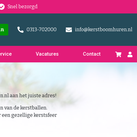
Snel bezorgd
an
0313-702000
info@kerstboomhuren.nl
rvice
Vacatures
Contact
.nl aan het juiste adres!
n van de kerstballen.
 een gezellige kerstsfeer