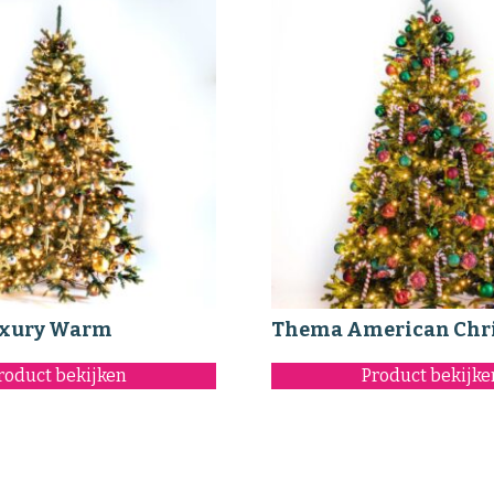
xury Warm
Thema American Chr
roduct bekijken
Product bekijke