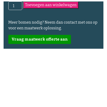
Gedecoreerd
Toevoegen aan winkelwagen
Frame
rechthoekig
aantal
Meer bomen nodig? Neem dan contact met ons op
voor een maatwerk oplossing.
Vraag maatwerk offerte aan