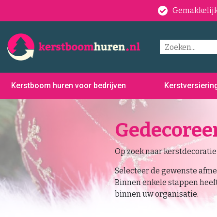
Gemakkelijk
Kerstboom huren voor bedrijven
Kerstversierin
Gedecoree
Op zoek naar kerstdecoratie 
Selecteer de gewenste afmet
Binnen enkele stappen heeft
binnen uw organisatie.