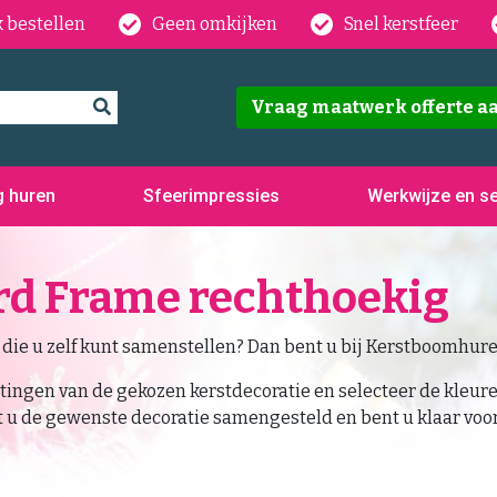
 bestellen
Geen omkijken
Snel kerstfeer
Vraag maatwerk offerte a
g huren
Sfeerimpressies
Werkwijze en se
rd Frame rechthoekig
die u zelf kunt samenstellen? Dan bent u bij Kerstboomhuren
ingen van de gekozen kerstdecoratie en selecteer de kleure
 u de gewenste decoratie samengesteld en bent u klaar voor