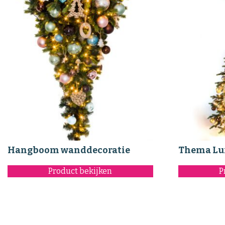
Hangboom wanddecoratie
Thema Lu
Product bekijken
P