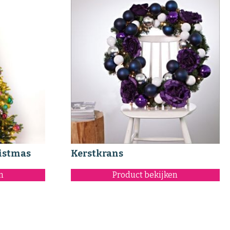
istmas
Kerstkrans
n
Product bekijken